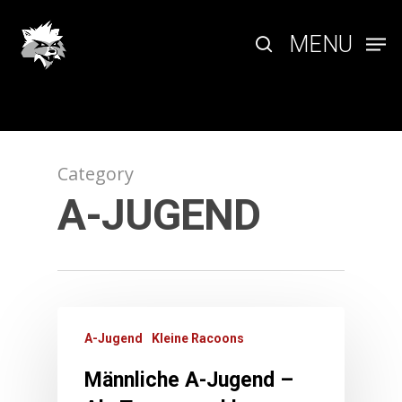
Skip
to
search
MENU
main
content
Category
A-JUGEND
A-Jugend
Kleine Racoons
Männliche A-Jugend –