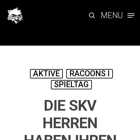
Skip
to
search
MENU
main
content
AKTIVE
RACOONS I
SPIELTAG
DIE SKV
HERREN